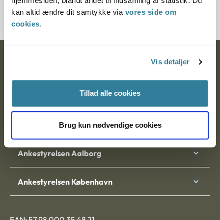
hjemmesiden, blandt andet til indsamling af statistik. Du
105313-00
kan altid ændre dit samtykke via
vores side om
cookies
.
Ankestyrelsen
Vis detaljer
Postadresse:
Tillad alle cookies
Nytorv 7, 2. sal
9000 Aalborg
Brug kun nødvendige cookies
Ankestyrelsen Aalborg
Ankestyrelsen København
EAN: 57 98 000 35 48 21