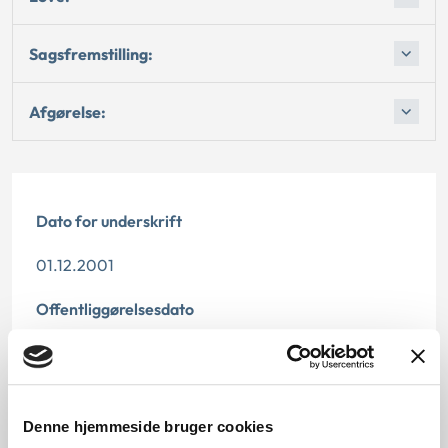
Sagsfremstilling:
Afgørelse:
Dato for underskrift
01.12.2001
Offentliggørelsesdato
11.07.2013
Denne principafgørelse er kasseret den 11.
november 2019, idet den er erstattet af
Denne hjemmeside bruger cookies
principafgørelse nr. 54-19.