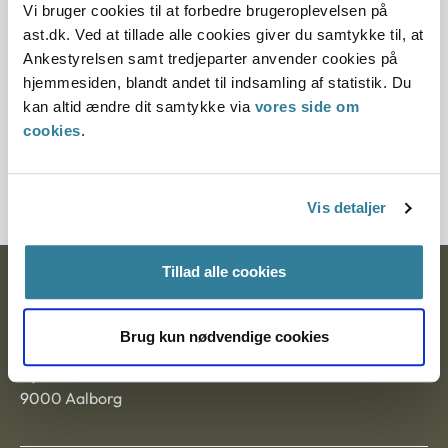
Vi bruger cookies til at forbedre brugeroplevelsen på
ast.dk. Ved at tillade alle cookies giver du samtykke til, at
Paragraf
Ankestyrelsen samt tredjeparter anvender cookies på
hjemmesiden, blandt andet til indsamling af statistik. Du
§ 9
kan altid ændre dit samtykke via
vores side om
Journalnummer
cookies
.
103264-01
Vis detaljer
Tillad alle cookies
Ankestyrelsen
Postadresse:
Brug kun nødvendige cookies
Nytorv 7, 2. sal
9000 Aalborg