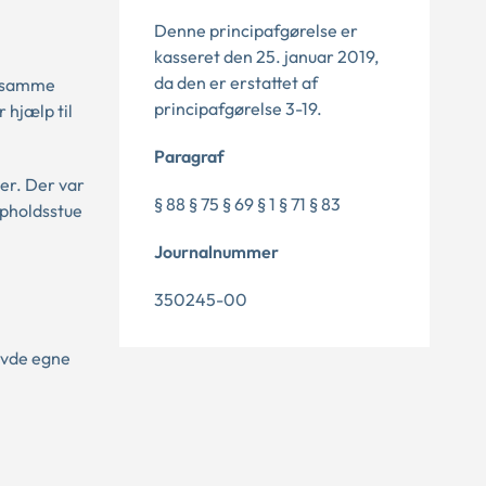
Denne principafgørelse er
kasseret den 25. januar 2019,
da den er erstattet af
å samme
principafgørelse 3-19.
 hjælp til
Paragraf
er. Der var
§ 88 § 75 § 69 § 1 § 71 § 83
opholdsstue
Journalnummer
350245-00
havde egne