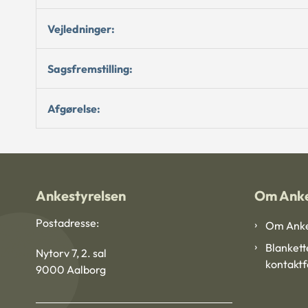
Vejledninger:
Sagsfremstilling:
Afgørelse:
Ankestyrelsen
Om Anke
Postadresse:
Om Anke
Blankett
Nytorv 7, 2. sal
kontakt
9000 Aalborg