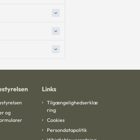
styrelsen
Links
styrelsen
Tilgængelighedserklæ
ring
er og
formularer
Cookies
Persondatapolitik