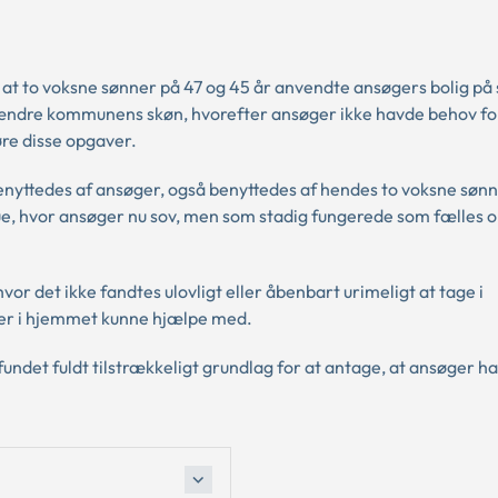
, at to voksne sønner på 47 og 45 år anvendte ansøgers bolig p
at ændre kommunens skøn, hvorefter ansøger ikke havde behov for
øre disse opgaver.
benyttedes af ansøger, også benyttedes af hendes to voksne sønn
ue, hvor ansøger nu sov, men som stadig fungerede som fælles 
vor det ikke fandtes ulovligt eller åbenbart urimeligt at tage i
er i hjemmet kunne hjælpe med.
fundet fuldt tilstrækkeligt grundlag for at antage, at ansøger 