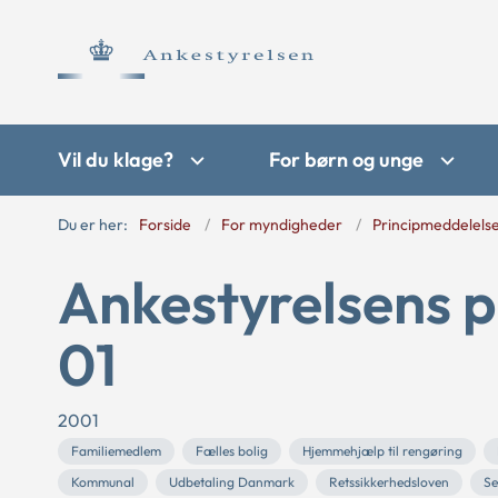
Vil du klage?
For børn og unge
Du er her:
Forside
For myndigheder
Principmeddelels
Ankestyrelsens p
01
2001
Familiemedlem
Fælles bolig
Hjemmehjælp til rengøring
Kommunal
Udbetaling Danmark
Retssikkerhedsloven
Se