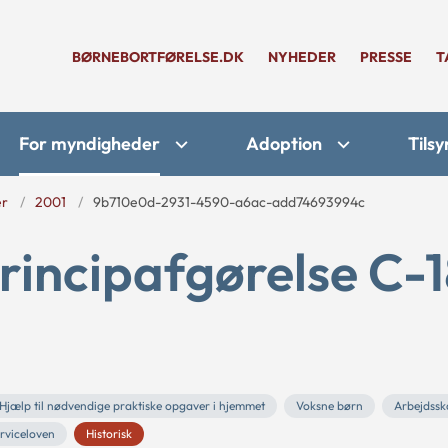
BØRNEBORTFØRELSE.DK
NYHEDER
PRESSE
T
For myndigheder
Adoption
Tilsy
er
2001
9b710e0d-2931-4590-a6ac-add74693994c
rincipafgørelse C-
Hjælp til nødvendige praktiske opgaver i hjemmet
Voksne børn
Arbejdssk
rviceloven
Historisk