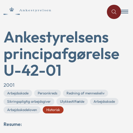
Ankestyrelsens
principafgørelse
U-42-01
2001
Arbejdsskade
Personkreds
Redning af menneskeliv
Sikringspligtig arbejdsgiver
Ulykkestilfælde
Arbejdsskade
Arbejdsskadeloven
Historisk
Resume: