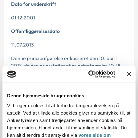
Dato for underskrift
01.12.2001
Offentliggørelsesdato
11.07.2013
Denne principafgørelse er kasseret den 10. april
2018, da den er erstattet af principafgørelse 10-18.
Paragraf
§ 3 § 6 § 1 § 9
Denne hjemmeside bruger cookies
Vi bruger cookies til at forbedre brugeroplevelsen på
Journalnummer
ast.dk. Ved at tillade alle cookies giver du samtykke til, at
103083-01
Ankestyrelsen samt tredjeparter anvender cookies på
hjemmesiden, blandt andet til indsamling af statistik. Du
kan altid ændre dit samtykke via
vores side om