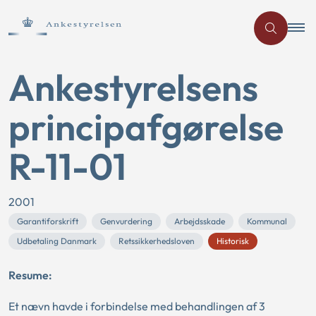
Ankestyrelsens
principafgørelse
R-11-01
2001
Garantiforskrift
Genvurdering
Arbejdsskade
Kommunal
Udbetaling Danmark
Retssikkerhedsloven
Historisk
Resume:
Et nævn havde i forbindelse med behandlingen af 3