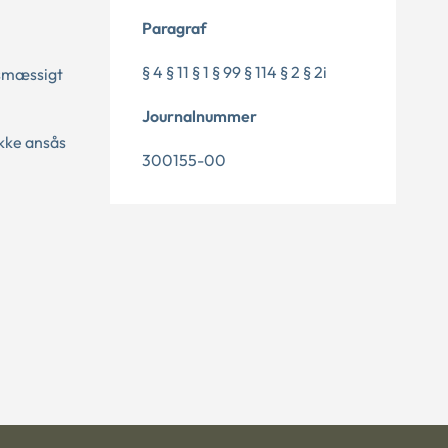
Paragraf
§ 4 § 11 § 1 § 99 § 114 § 2 § 2i
tsmæssigt
Journalnummer
ikke ansås
300155-00