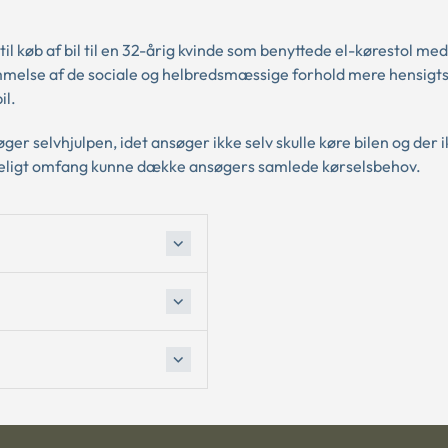
il køb af bil til en 32-årig kvinde som benyttede el-kørestol med
dømmelse af de sociale og helbredsmæssige forhold mere hensig
il.
nsøger selvhjulpen, idet ansøger ikke selv skulle køre bilen og der 
kkeligt omfang kunne dække ansøgers samlede kørselsbehov.