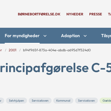
BØRNEBORTFØRELSE.DK
NYHEDER
PRESSE
T
For myndigheder
Adoption
Tilsy
er
2001
b94f965f-873a-404e-abdb-a695d7f524d0
rincipafgørelse C-
v
Selvhjulpen
Serviceloven
Kommunal
Serviceloven
Gæld