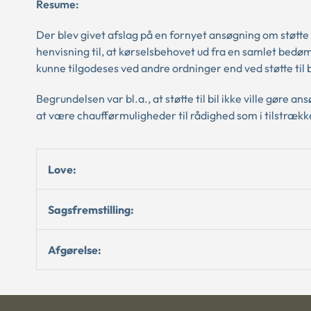
Resume:
Der blev givet afslag på en fornyet ansøgning om støtte t
henvisning til, at kørselsbehovet ud fra en samlet be
kunne tilgodeses ved andre ordninger end ved støtte til b
Begrundelsen var bl.a., at støtte til bil ikke ville gøre a
at være chaufførmuligheder til rådighed som i tilstræ
Love:
Sagsfremstilling:
Afgørelse: