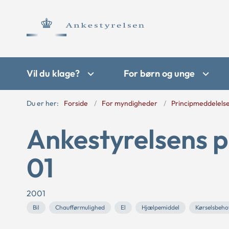
Vil du klage?
For børn og unge
Du er her:
Forside
For myndigheder
Principmeddelels
Ankestyrelsens p
01
2001
Bil
Chaufførmulighed
El
Hjælpemiddel
Kørselsbeho