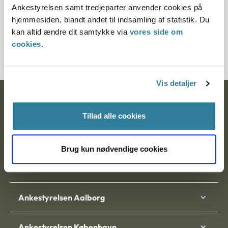
Ankestyrelsen samt tredjeparter anvender cookies på
hjemmesiden, blandt andet til indsamling af statistik. Du
Journalnummer
kan altid ændre dit samtykke via
vores side om
700200-01
cookies
.
Vis detaljer
Ankestyrelsen
Tillad alle cookies
Postadresse:
Nytorv 7, 2. sal
Brug kun nødvendige cookies
9000 Aalborg
Ankestyrelsen Aalborg
Ankestyrelsen København