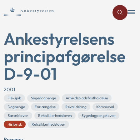
Ankestyrelsens
principafgørelse
D-9-01
2001
Fleksjob
Sygedagpenge
Arbejdspladsfastholdelse
Dagpenge
Forlængelse
Revalidering
Kommunal
Barselsloven
Retssikkerhedsloven
Sygedagpengeloven
Historisk
Retssikkerhedsloven
Resume: