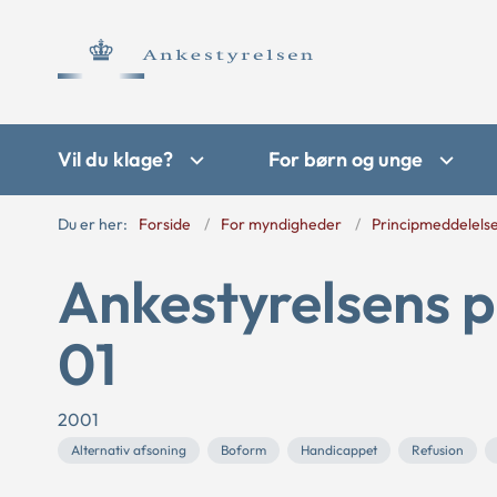
Vil du klage?
For børn og unge
Du er her:
Forside
For myndigheder
Principmeddelels
Ankestyrelsens p
01
2001
Alternativ afsoning
Boform
Handicappet
Refusion