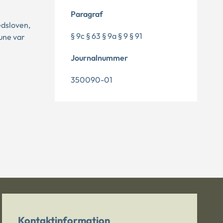
Paragraf
edsloven,
§ 9c § 63 § 9a § 9 § 91
une var
Journalnummer
350090-01
Kontaktinformation