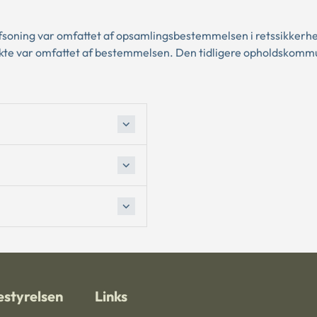
afsoning var omfattet af opsamlingsbestemmelsen i retssikkerh
rekte var omfattet af bestemmelsen. Den tidligere opholdskomm
styrelsen
Links