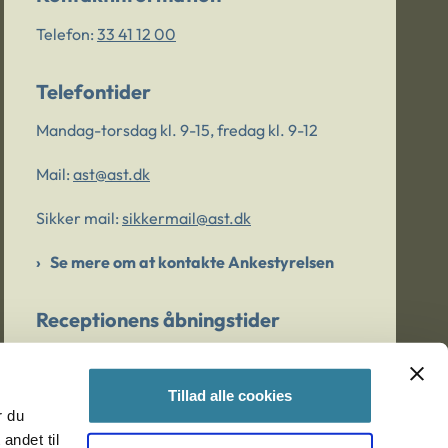
Telefon:
33 41 12 00
Telefontider
Mandag-torsdag kl. 9-15, fredag kl. 9-12
Mail:
ast@ast.dk
Sikker mail:
sikkermail@ast.dk
Se mere om at kontakte Ankestyrelsen
Receptionens åbningstider
Mandag-torsdag kl. 9-15, fredag kl. 9-13
Tillad alle cookies
r du
Er du bekymret for et barn/en ung?
andet til