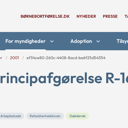
BØRNEBORTFØRELSE.DK
NYHEDER
PRESSE
T
For myndigheder
Adoption
Tilsy
er
2001
ef34ce80-260c-4408-8acd-ba6f25d54354
rincipafgørelse R-1
Arbejdsskade
Retssikkerhedsloven
Gældende