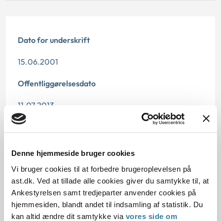
Dato for underskrift
15.06.2001
Offentliggørelsesdato
11.07.2013
Paragraf
§ 7 § 33 § 18 § 19
Denne hjemmeside bruger cookies
Vi bruger cookies til at forbedre brugeroplevelsen på
Journalnummer
ast.dk. Ved at tillade alle cookies giver du samtykke til, at
601495-00
Ankestyrelsen samt tredjeparter anvender cookies på
hjemmesiden, blandt andet til indsamling af statistik. Du
kan altid ændre dit samtykke via
vores side om