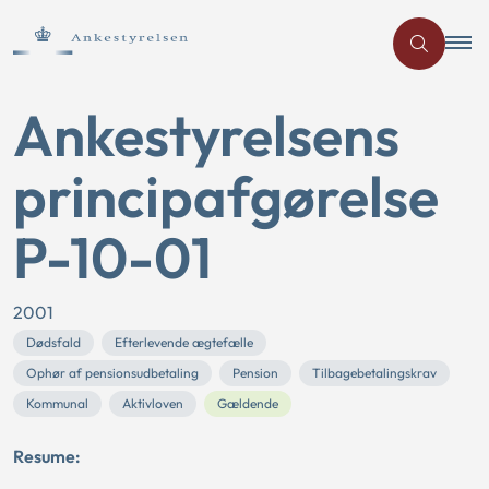
Ankestyrelsens
principafgørelse
P-10-01
2001
Dødsfald
Efterlevende ægtefælle
Ophør af pensionsudbetaling
Pension
Tilbagebetalingskrav
Kommunal
Aktivloven
Gældende
Resume: