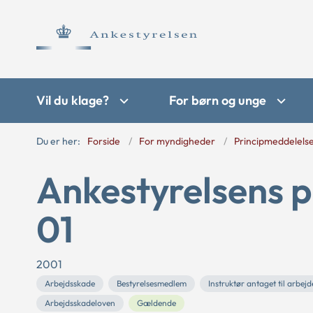
Vil du klage?
For børn og unge
Du er her:
Forside
For myndigheder
Principmeddelels
Ankestyrelsens p
01
2001
Arbejdsskade
Bestyrelsesmedlem
Instruktør antaget til arbejd
Arbejdsskadeloven
Gældende