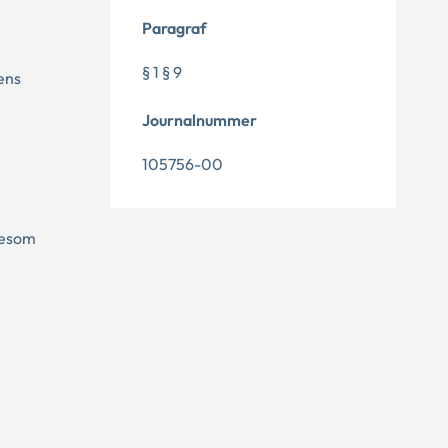
Paragraf
§ 1 § 9
ens
Journalnummer
105756-00
igesom