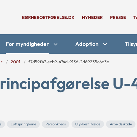
BØRNEBORTFØRELSE.DK
NYHEDER
PRESSE
T
For myndigheder
Adoption
Tilsy
er
2001
f7d59f47-ecb9-474d-9136-2d69235c6a3e
rincipafgørelse U-
e
Luftspringbane
Personkreds
Ulykkestilfælde
Arbejdsskade