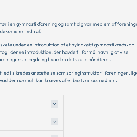
ruktør i en gymnastikforening og samtidig var medlem af forening
kadekomsten indtraf.
 skete under en introduktion af et nyindkøbt gymnastikredskab.
 i denne introduktion, der havde til formål navnlig at vise
oreningens arbejde og hvordan det skulle håndteres.
t led i sikredes ansættelse som springinstruktør i foreningen, l
 hvad der normalt kan kræves af et bestyrelsesmedlem.