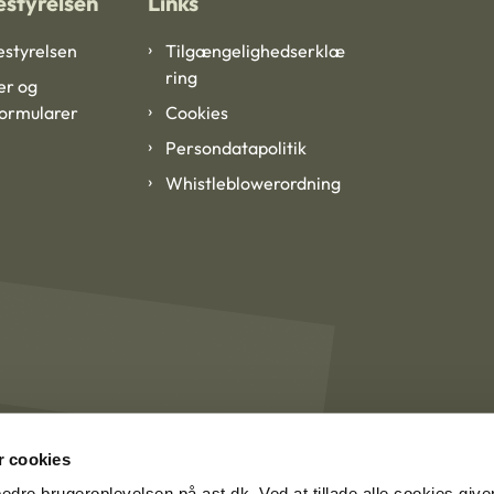
styrelsen
Links
styrelsen
Tilgængelighedserklæ
ring
er og
formularer
Cookies
Persondatapolitik
Whistleblowerordning
 cookies
rbedre brugeroplevelsen på ast.dk. Ved at tillade alle cookies give