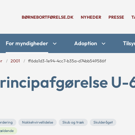
BØRNEBORTFØRELSE.DK
NYHEDER
PRESSE
T
For myndigheder
Adoption
Tilsy
er
2001
ff6da1d3-1e94-4cc7-b35a-d74bb549586f
rincipafgørelse U-
urdering
Nakkehvirvellidelse
Skub og træk
Skulderåget
ældende