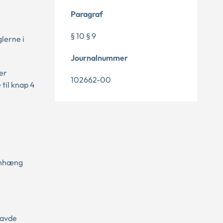
Paragraf
§ 10 § 9
lerne i
Journalnummer
er
102662-00
til knap 4
menhæng
havde