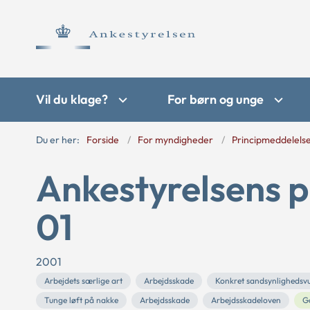
Vil du klage?
For børn og unge
Du er her:
Forside
For myndigheder
Principmeddelels
Ankestyrelsens p
01
2001
Arbejdets særlige art
Arbejdsskade
Konkret sandsynlighedsv
Tunge løft på nakke
Arbejdsskade
Arbejdsskadeloven
G