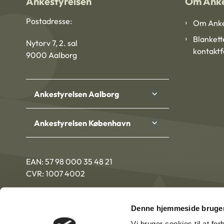
Ankestyrelsen
Om Anke
Postadresse:
Om Anke
Blankett
Nytorv 7, 2. sal
kontakt
9000 Aalborg
Ankestyrelsen Aalborg
Ankestyrelsen København
EAN: 57 98 000 35 48 21
CVR: 1007 4002
Denne hjemmeside bruger
Vi bruger cookies til at fo