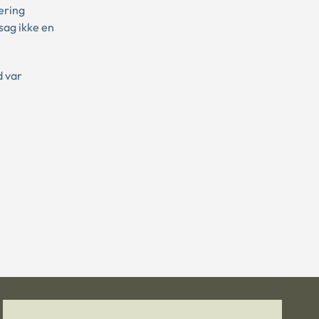
ering
sag ikke en
d var