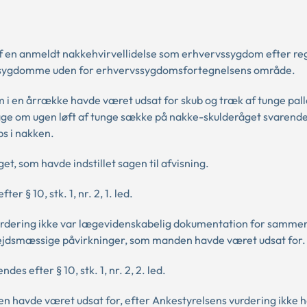
 en anmeldt nakkehvirvellidelse som erhvervssygdom efter reg
se af sygdomme uden for erhvervssygdomsfortegnelsens område.
m i en årrække havde været udsat for skub og træk af tunge pall
dage om ugen løft af tunge sække på nakke-skulderåget svarende 
s i nakken.
, som havde indstillet sagen til afvisning.
r § 10, stk. 1, nr. 2, 1. led.
 vurdering ikke var lægevidenskabelig dokumentation for sam
rbejdsmæssige påvirkninger, som manden havde været udsat for.
es efter § 10, stk. 1, nr. 2, 2. led.
n havde været udsat for, efter Ankestyrelsens vurdering ikke 