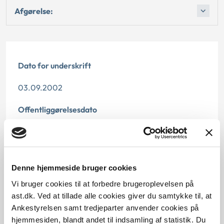
Afgørelse:
Dato for underskrift
03.09.2002
Offentliggørelsesdato
12.07.2013
Paragraf
Denne hjemmeside bruger cookies
§ 52 § 40 § 43 § 42 § 62 § 58
Vi bruger cookies til at forbedre brugeroplevelsen på
ast.dk. Ved at tillade alle cookies giver du samtykke til, at
Journalnummer
Ankestyrelsen samt tredjeparter anvender cookies på
4000089-01
hjemmesiden, blandt andet til indsamling af statistik. Du