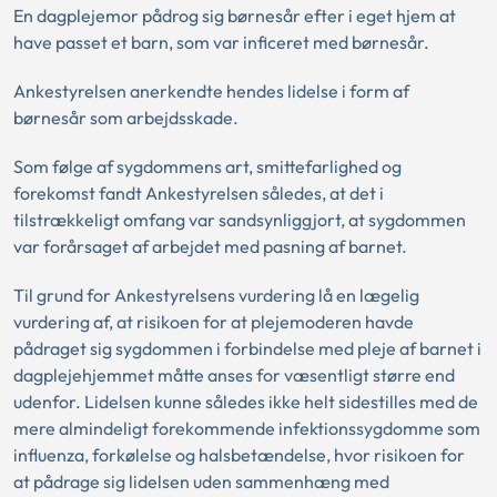
En dagplejemor pådrog sig børnesår efter i eget hjem at
have passet et barn, som var inficeret med børnesår.
Ankestyrelsen anerkendte hendes lidelse i form af
børnesår som arbejdsskade.
Som følge af sygdommens art, smittefarlighed og
forekomst fandt Ankestyrelsen således, at det i
tilstrækkeligt omfang var sandsynliggjort, at sygdommen
var forårsaget af arbejdet med pasning af barnet.
Til grund for Ankestyrelsens vurdering lå en lægelig
vurdering af, at risikoen for at plejemoderen havde
pådraget sig sygdommen i forbindelse med pleje af barnet i
dagplejehjemmet måtte anses for væsentligt større end
udenfor. Lidelsen kunne således ikke helt sidestilles med de
mere almindeligt forekommende infektionssygdomme som
influenza, forkølelse og halsbetændelse, hvor risikoen for
at pådrage sig lidelsen uden sammenhæng med