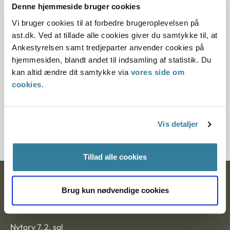
Denne hjemmeside bruger cookies
Denne principafgørelse er kasseret den 1. maj 2019,
Vi bruger cookies til at forbedre brugeroplevelsen på
da den ikke længere har vejledningsværdi.
ast.dk. Ved at tillade alle cookies giver du samtykke til, at
Ankestyrelsen samt tredjeparter anvender cookies på
Paragraf
hjemmesiden, blandt andet til indsamling af statistik. Du
kan altid ændre dit samtykke via
vores side om
§ 9
cookies
.
Journalnummer
1006756-00
Vis detaljer
Tillad alle cookies
Ankestyrelsen
Brug kun nødvendige cookies
Postadresse:
Nytorv 7, 2. sal