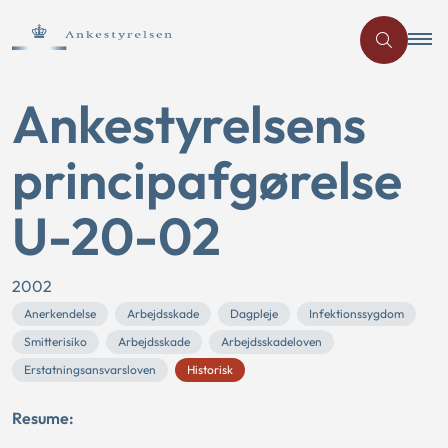
Ankestyrelsens
principafgørelse
U-20-02
2002
Anerkendelse
Arbejdsskade
Dagpleje
Infektionssygdom
Smitterisiko
Arbejdsskade
Arbejdsskadeloven
Erstatningsansvarsloven
Historisk
Resume: