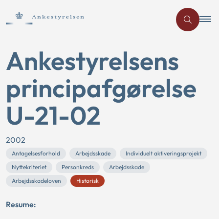
Ankestyrelsens
principafgørelse
U-21-02
2002
Antagelsesforhold
Arbejdsskade
Individuelt aktiveringsprojekt
Nyttekriteriet
Personkreds
Arbejdsskade
Arbejdsskadeloven
Historisk
Resume: