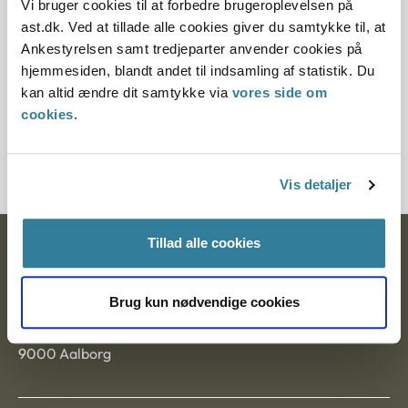
Vi bruger cookies til at forbedre brugeroplevelsen på
ast.dk. Ved at tillade alle cookies giver du samtykke til, at
Paragraf
Ankestyrelsen samt tredjeparter anvender cookies på
§ 1
hjemmesiden, blandt andet til indsamling af statistik. Du
kan altid ændre dit samtykke via
vores side om
Journalnummer
cookies
.
1007701-01
Vis detaljer
Tillad alle cookies
Ankestyrelsen
Postadresse:
Brug kun nødvendige cookies
Nytorv 7, 2. sal
9000 Aalborg