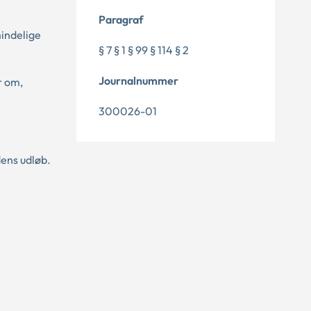
Paragraf
mindelige
§ 7 § 1 § 99 § 114 § 2
Journalnummer
r om,
300026-01
dens udløb.