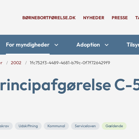
BØRNEBORTFØRELSE.DK
NYHEDER
PRESSE
T
For myndigheder
Adoption
Tilsy
er
2002
1fc752f3-4489-4681-b79c-0f7f726429f9
rincipafgørelse C-
skrav
Udskiftning
Kommunal
Serviceloven
Gældende