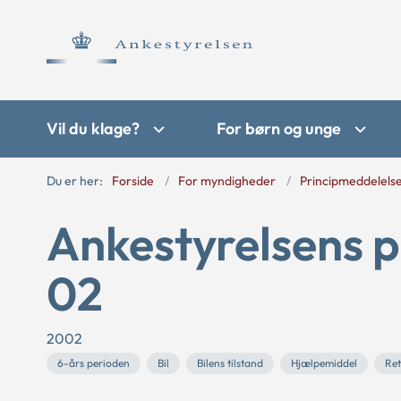
Vil du klage?
For børn og unge
Du er her:
Forside
For myndigheder
Principmeddelels
Ankestyrelsens p
02
2002
6-års perioden
Bil
Bilens tilstand
Hjælpemiddel
Ret