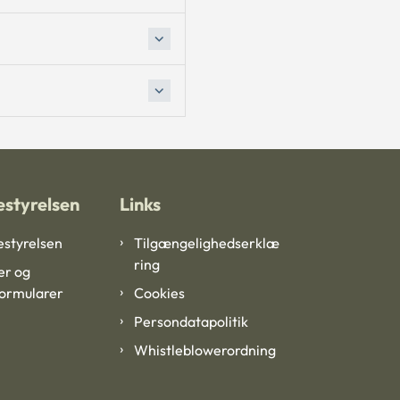
styrelsen
Links
styrelsen
Tilgængelighedserklæ
ring
er og
formularer
Cookies
Persondatapolitik
Whistleblowerordning