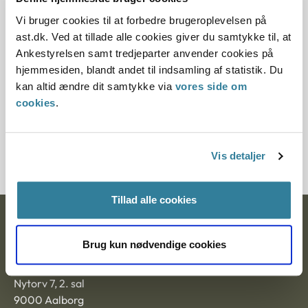
Vi bruger cookies til at forbedre brugeroplevelsen på
11.07.2013
ast.dk. Ved at tillade alle cookies giver du samtykke til, at
Ankestyrelsen samt tredjeparter anvender cookies på
Paragraf
hjemmesiden, blandt andet til indsamling af statistik. Du
§ 112 § 97 § 77 § 11 § 9 § 71
kan altid ændre dit samtykke via
vores side om
cookies
.
Journalnummer
3800008-02
Vis detaljer
Tillad alle cookies
Ankestyrelsen
Brug kun nødvendige cookies
Postadresse:
Nytorv 7, 2. sal
9000 Aalborg