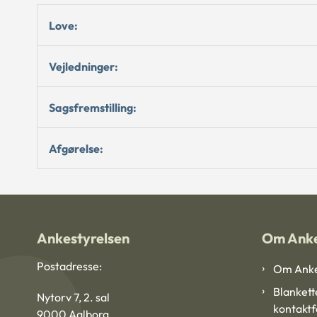
Love:
Vejledninger:
Sagsfremstilling:
Afgørelse:
Ankestyrelsen
Om Anke
Postadresse:
Om Anke
Blankett
Nytorv 7, 2. sal
kontakt
9000 Aalborg