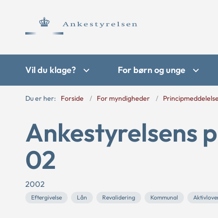
Vil du klage?
For børn og unge
Du er her:
Forside
For myndigheder
Principmeddelels
Ankestyrelsens p
02
2002
Eftergivelse
Lån
Revalidering
Kommunal
Aktivlove