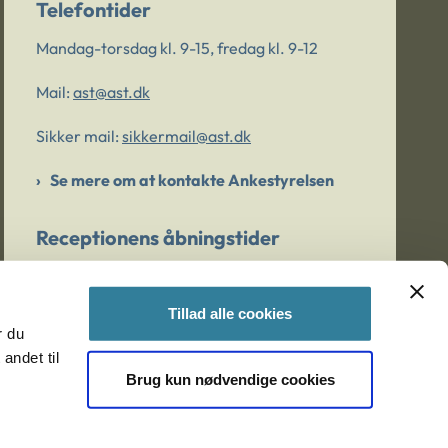
Telefontider
Mandag-torsdag kl. 9-15, fredag kl. 9-12
Mail:
ast@ast.dk
Sikker mail:
sikkermail@ast.dk
Se mere om at kontakte Ankestyrelsen
Receptionens åbningstider
Mandag-torsdag kl. 9-15, fredag kl. 9-13
Tillad alle cookies
r du
Er du bekymret for et barn/en ung?
andet til
Brug kun nødvendige cookies