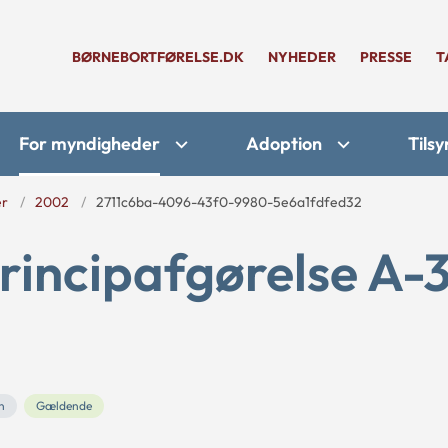
BØRNEBORTFØRELSE.DK
NYHEDER
PRESSE
T
For myndigheder
Adoption
Tilsy
er
2002
2711c6ba-4096-43f0-9980-5e6a1fdfed32
rincipafgørelse A-
n
Gældende