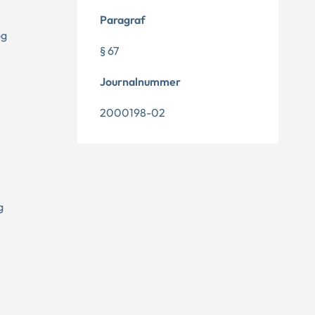
Paragraf
og
§ 67
Journalnummer
2000198-02
g