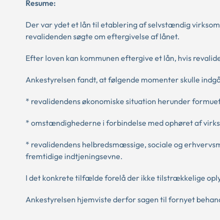
Resume:
Der var ydet et lån til etablering af selvstændig virk
revalidenden søgte om eftergivelse af lånet.
Efter loven kan kommunen eftergive et lån, hvis revalid
Ankestyrelsen fandt, at følgende momenter skulle indgå
* revalidendens økonomiske situation herunder formue
* omstændighederne i forbindelse med ophøret af vir
* revalidendens helbredsmæssige, sociale og erhvervsmæ
fremtidige indtjeningsevne.
I det konkrete tilfælde forelå der ikke tilstrækkelige op
Ankestyrelsen hjemviste derfor sagen til fornyet behan