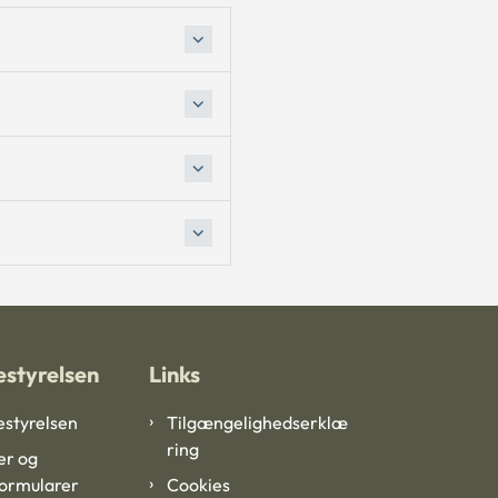
styrelsen
Links
styrelsen
Tilgængelighedserklæ
ring
er og
formularer
Cookies