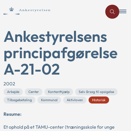
Ankestyrelsens
principafgørelse
A-21-02
2002
Arbejde
Center
Kontanthjælp
Selv årsag til opsigelse
Tilbagebetaling
Kommunal
Aktivloven
Historisk
Resume:
Et ophold på et TAMU-center (træningsskole for unge