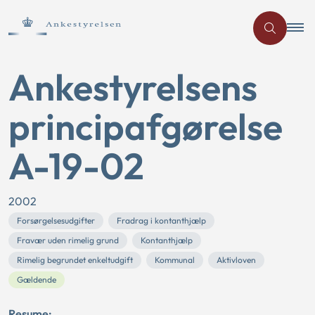
Ankestyrelsens
principafgørelse
A-19-02
2002
Forsørgelsesudgifter
Fradrag i kontanthjælp
Fravær uden rimelig grund
Kontanthjælp
Rimelig begrundet enkeltudgift
Kommunal
Aktivloven
Gældende
Resume: