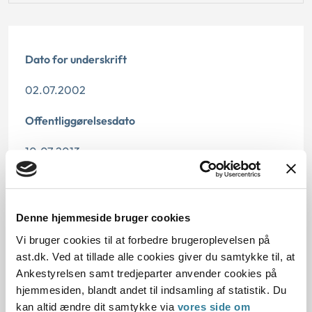
Dato for underskrift
02.07.2002
Offentliggørelsesdato
10.07.2013
Paragraf
§ 93 § 81 § 11 § 39
Denne hjemmeside bruger cookies
Vi bruger cookies til at forbedre brugeroplevelsen på
Journalnummer
ast.dk. Ved at tillade alle cookies giver du samtykke til, at
200051-02
Ankestyrelsen samt tredjeparter anvender cookies på
hjemmesiden, blandt andet til indsamling af statistik. Du
kan altid ændre dit samtykke via
vores side om