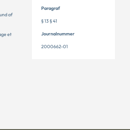
Paragraf
und af
§ 13 § 41
Journalnummer
age et
2000662-01