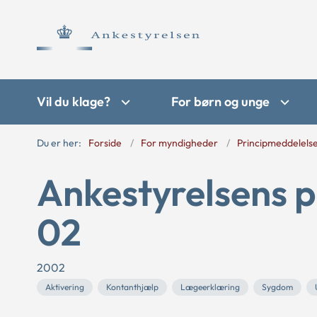
Vil du klage?
For børn og unge
Du er her:
Forside
For myndigheder
Principmeddelels
Ankestyrelsens p
02
2002
Aktivering
Kontanthjælp
Lægeerklæring
Sygdom