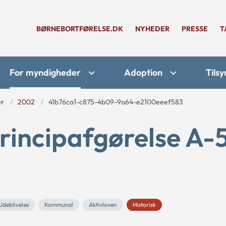
BØRNEBORTFØRELSE.DK
NYHEDER
PRESSE
T
For myndigheder
Adoption
Tilsy
er
2002
41b76ca1-c875-4b09-9a64-e2100eeef583
rincipafgørelse A-
Udeblivelse
Kommunal
Aktivloven
Historisk