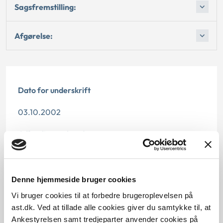
Sagsfremstilling:
Afgørelse:
Dato for underskrift
03.10.2002
Offentliggørelsesdato
10.07.2013
Paragraf
Denne hjemmeside bruger cookies
Vi bruger cookies til at forbedre brugeroplevelsen på
§ 112 § 97 § 98 § 1 § 97 § 58
ast.dk. Ved at tillade alle cookies giver du samtykke til, at
Ankestyrelsen samt tredjeparter anvender cookies på
Journalnummer