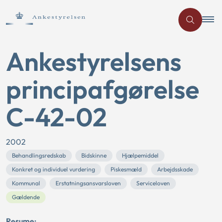
Ankestyrelsens
principafgørelse
C-42-02
2002
Behandlingsredskab
Bidskinne
Hjælpemiddel
Konkret og individuel vurdering
Piskesmæld
Arbejdsskade
Kommunal
Erstatningsansvarsloven
Serviceloven
Gældende
Resume: