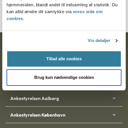
hjemmesiden, blandt andet til indsamling af statistik. Du
3500438-01
kan altid ændre dit samtykke via
vores side om
cookies
.
Vis detaljer
Ankestyrelsen
Postadresse:
Tillad alle cookies
Nytorv 7, 2. sal
9000 Aalborg
Brug kun nødvendige cookies
Ankestyrelsen Aalborg
Ankestyrelsen København