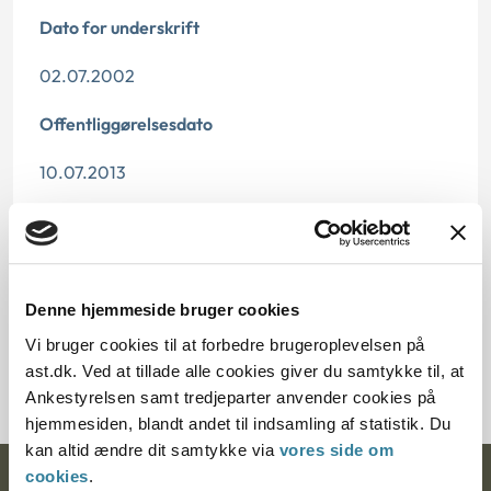
Dato for underskrift
02.07.2002
Offentliggørelsesdato
10.07.2013
Paragraf
§ 27 § 63 § 60 § 26 § 37 § 61 § 72 § 62
Denne hjemmeside bruger cookies
Journalnummer
Vi bruger cookies til at forbedre brugeroplevelsen på
200174-02
ast.dk. Ved at tillade alle cookies giver du samtykke til, at
Ankestyrelsen samt tredjeparter anvender cookies på
hjemmesiden, blandt andet til indsamling af statistik. Du
kan altid ændre dit samtykke via
vores side om
cookies
.