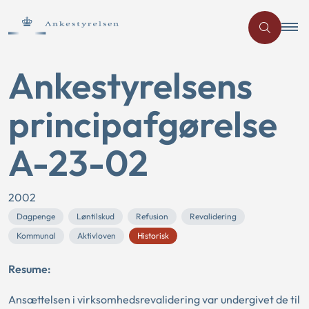
Ankestyrelsens
principafgørelse
A-23-02
2002
Dagpenge
Løntilskud
Refusion
Revalidering
Kommunal
Aktivloven
Historisk
Resume:
Ansættelsen i virksomhedsrevalidering var undergivet de til