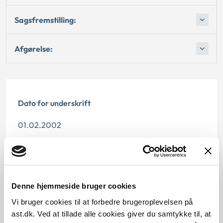
Sagsfremstilling:
Afgørelse:
Dato for underskrift
01.02.2002
Offentliggørelsesdato
10.07.2013
Denne hjemmeside bruger cookies
Paragraf
Vi bruger cookies til at forbedre brugeroplevelsen på
§ 158 § 118
ast.dk. Ved at tillade alle cookies giver du samtykke til, at