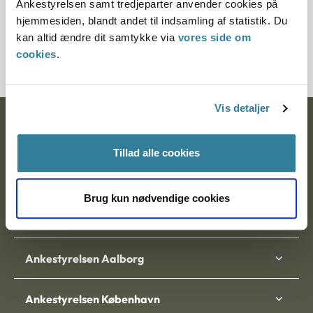
Ankestyrelsen samt tredjeparter anvender cookies på
Journalnummer
hjemmesiden, blandt andet til indsamling af statistik. Du
kan altid ændre dit samtykke via
vores side om
350423-01
cookies
.
Vis detaljer
Ankestyrelsen
Tillad alle cookies
Postadresse:
Nytorv 7, 2. sal
Brug kun nødvendige cookies
9000 Aalborg
Ankestyrelsen Aalborg
Ankestyrelsen København