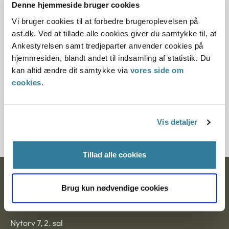
Denne principmeddelelse er kasseret den 31.
Denne hjemmeside bruger cookies
oktober 2022, da den ikke længere har
Vi bruger cookies til at forbedre brugeroplevelsen på
vejledningsværdi.
ast.dk. Ved at tillade alle cookies giver du samtykke til, at
Ankestyrelsen samt tredjeparter anvender cookies på
Paragraf
hjemmesiden, blandt andet til indsamling af statistik. Du
kan altid ændre dit samtykke via
vores side om
§ 9c § 9a § 38 § 40 § 49 § 39 § 51 § 39m § 51i
cookies
.
Journalnummer
350381-01
Vis detaljer
Tillad alle cookies
Ankestyrelsen
Brug kun nødvendige cookies
Postadresse:
Nytorv 7, 2. sal