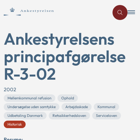
Ankestyrelsens
principafgørelse
R-3-02
2002
Mellemkommunal refusion
Ophold
Undersøgelse uden samtykke
Arbejdsskade
Kommunal
Udbetaling Danmark
Retssikkerhedsloven
Serviceloven
Historisk
Resume: