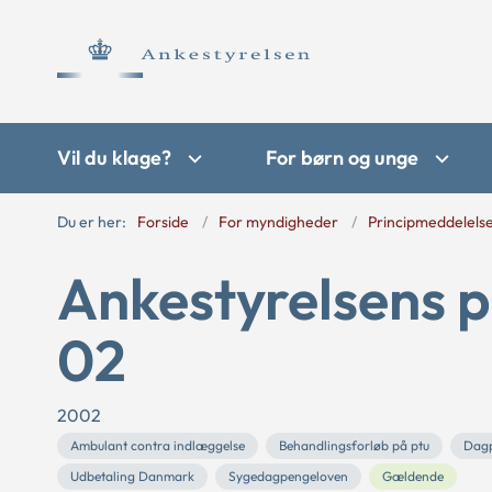
Vil du klage?
For børn og unge
Du er her:
Forside
For myndigheder
Principmeddelels
Ankestyrelsens p
02
2002
Ambulant contra indlæggelse
Behandlingsforløb på ptu
Dag
Udbetaling Danmark
Sygedagpengeloven
Gældende