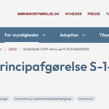
BØRNEBORTFØRELSE.DK
NYHEDER
PRESSE
T
For myndigheder
Adoption
Tilsy
er
2002
53483608-0319-44c4-ae71-fb37d4818009
rincipafgørelse S-1
penge
Overnatning i patienthotel/patientlejlighed.
Kommunal