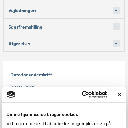
Vejledninger:
Sagsfremstilling:
Afgørelse:
Dato for underskrift
09.04.2002
Offentliggørelsesdato
12.07.2013
Denne hjemmeside bruger cookies
Vi bruger cookies til at forbedre brugeroplevelsen på
Paragraf