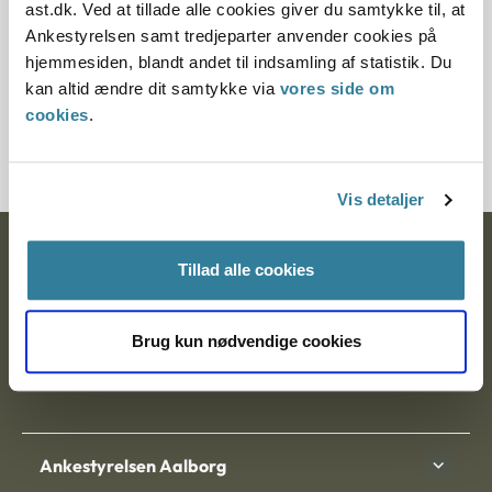
ast.dk. Ved at tillade alle cookies giver du samtykke til, at
§ 14 § 34 § 55
Ankestyrelsen samt tredjeparter anvender cookies på
hjemmesiden, blandt andet til indsamling af statistik. Du
Journalnummer
kan altid ændre dit samtykke via
vores side om
cookies
.
350167-01
Vis detaljer
Ankestyrelsen
Tillad alle cookies
Postadresse:
Brug kun nødvendige cookies
Nytorv 7, 2. sal
9000 Aalborg
Ankestyrelsen Aalborg