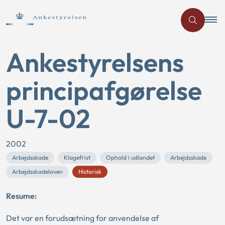
Ankestyrelsens
principafgørelse
U-7-02
2002
Arbejdsskade
Klagefrist
Ophold i udlandet
Arbejdsskade
Arbejdsskadeloven
Historisk
Resume:
Det var en forudsætning for anvendelse af