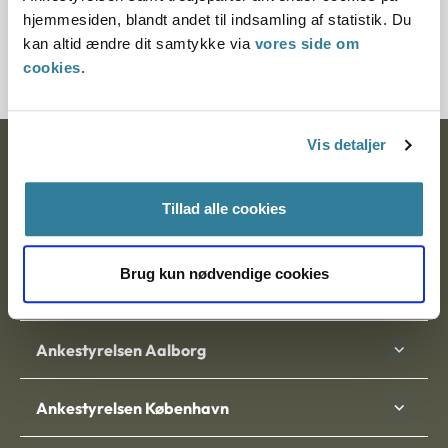
Journalnummer
hjemmesiden, blandt andet til indsamling af statistik. Du
kan altid ændre dit samtykke via
vores side om
2000328-02
cookies
.
Vis detaljer
Ankestyrelsen
Postadresse:
Tillad alle cookies
Nytorv 7, 2. sal
9000 Aalborg
Brug kun nødvendige cookies
Ankestyrelsen Aalborg
Ankestyrelsen København