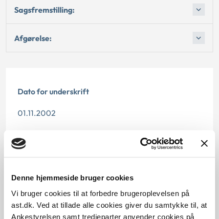
Sagsfremstilling:
Afgørelse:
Dato for underskrift
01.11.2002
Offentliggørelsesdato
10.07.2013
Paragraf
Denne hjemmeside bruger cookies
Vi bruger cookies til at forbedre brugeroplevelsen på
§ 81
ast.dk. Ved at tillade alle cookies giver du samtykke til, at
Ankestyrelsen samt tredjeparter anvender cookies på