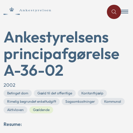
Ankestyrelsens
principafgørelse
A-36-02
2002
Betinget dom
Gæld til det offentlige
Kontanthjælp
Rimelig begrundet enkeltudgift
Sagsomkostninger
Kommunal
Aktivloven
Gældende
Resume: