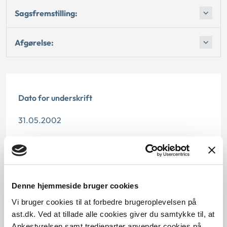
Sagsfremstilling:
Afgørelse:
Dato for underskrift
31.05.2002
Offentliggørelsesdato
10.07.2013
Denne hjemmeside bruger cookies
Paragraf
Vi bruger cookies til at forbedre brugeroplevelsen på
§ 74 § 74a
ast.dk. Ved at tillade alle cookies giver du samtykke til, at
Ankestyrelsen samt tredjeparter anvender cookies på