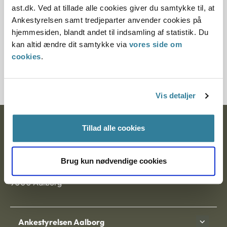
Paragraf
ast.dk. Ved at tillade alle cookies giver du samtykke til, at
Ankestyrelsen samt tredjeparter anvender cookies på
§ 59 § 42 § 58
hjemmesiden, blandt andet til indsamling af statistik. Du
kan altid ændre dit samtykke via
vores side om
Journalnummer
cookies
.
4000539-00
Vis detaljer
Ankestyrelsen
Tillad alle cookies
Postadresse:
Brug kun nødvendige cookies
Nytorv 7, 2. sal
9000 Aalborg
Ankestyrelsen Aalborg