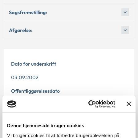
Sagsfremstilling:
Afgørelse:
Dato for underskrift
03.09.2002
Offentliggørelsesdato
10.07.2013
Denne principafgørelse er kasseret den 7. maj 2019,
da den ikke længere har vejledningsværdi.
Denne hjemmeside bruger cookies
Vi bruger cookies til at forbedre brugeroplevelsen på