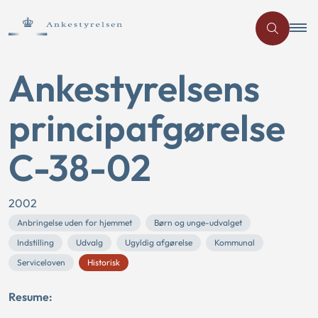
Ankestyrelsens
principafgørelse
C-38-02
2002
Anbringelse uden for hjemmet
Børn og unge-udvalget
Indstilling
Udvalg
Ugyldig afgørelse
Kommunal
Serviceloven
Historisk
Resume: