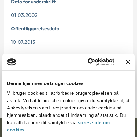
Dato for underskrift
01.03.2002
Offentliggørelsesdato
10.07.2013
Paragraf
§ 5 § 4 § 99 § 114
Journalnummer
Denne hjemmeside bruger cookies
Vi bruger cookies til at forbedre brugeroplevelsen på
300063-01
ast.dk. Ved at tillade alle cookies giver du samtykke til, at
Ankestyrelsen samt tredjeparter anvender cookies på
hjemmesiden, blandt andet til indsamling af statistik. Du
kan altid ændre dit samtykke via
vores side om
cookies
.
Ankestyrelsen