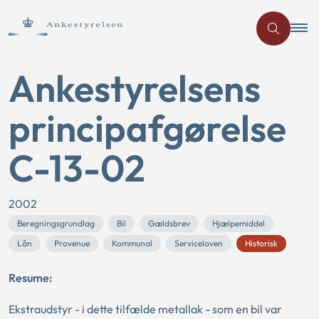
Ankestyrelsens
principafgørelse
C-13-02
2002
Beregningsgrundlag
Bil
Gældsbrev
Hjælpemiddel
Lån
Provenue
Kommunal
Serviceloven
Historisk
Resume:
Ekstraudstyr - i dette tilfælde metallak - som en bil var