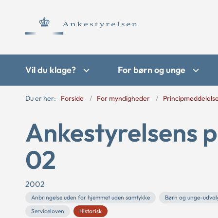
Vil du klage?
For børn og unge
Du er her:
Forside
For myndigheder
Principmeddelels
Ankestyrelsens p
02
2002
Anbringelse uden for hjemmet uden samtykke
Børn og unge-udval
Serviceloven
Historisk