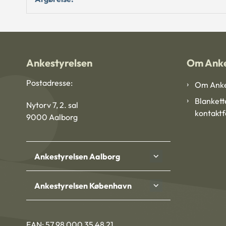
Ankestyrelsen
Om Anke
Postadresse:
Om Anke
Blankett
Nytorv 7, 2. sal
kontakt
9000 Aalborg
Ankestyrelsen Aalborg
Ankestyrelsen København
EAN: 57 98 000 35 48 21