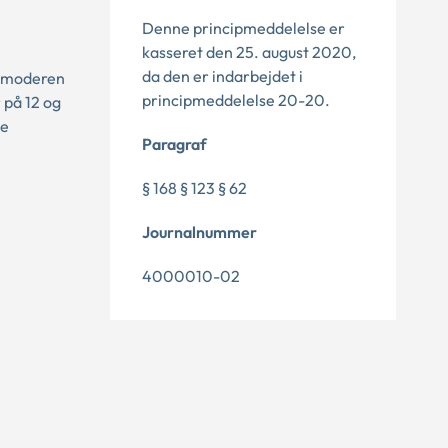
Denne principmeddelelse er
kasseret den 25. august 2020,
da den er indarbejdet i
r moderen
principmeddelelse 20-20.
 på 12 og
ne
Paragraf
§ 168 § 123 § 62
Journalnummer
4000010-02