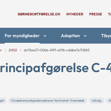
BØRNEBORTFØRELSE.DK
NYHEDER
PRESSE
T
For myndigheder
Adoption
Tilsy
er
2002
dcf3ee27-00bb-4191-a01b-cddba7e70883
rincipafgørelse C-
get
Forældremyndighedsindehaver forhindret i fremmøde
Udvalg
K