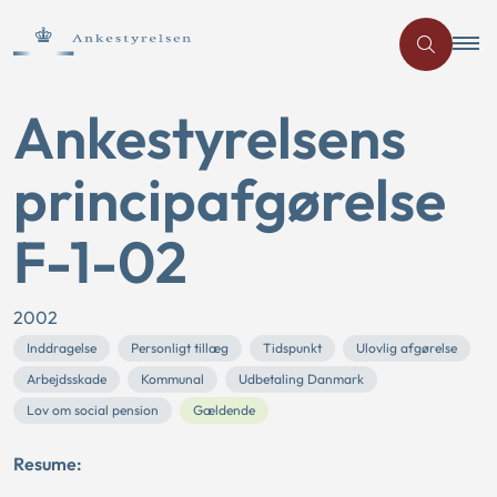
Ankestyrelsens
principafgørelse
F-1-02
2002
Inddragelse
Personligt tillæg
Tidspunkt
Ulovlig afgørelse
Arbejdsskade
Kommunal
Udbetaling Danmark
Lov om social pension
Gældende
Resume: