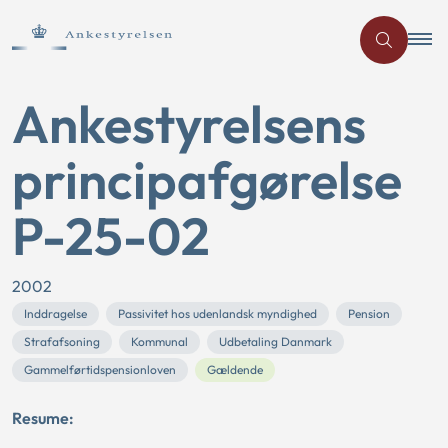
Ankestyrelsens
principafgørelse
P-25-02
2002
Inddragelse
Passivitet hos udenlandsk myndighed
Pension
Strafafsoning
Kommunal
Udbetaling Danmark
Gammelførtidspensionloven
Gældende
Resume: