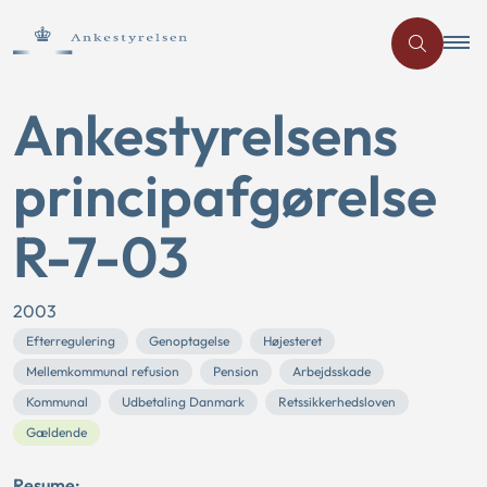
Ankestyrelsens
principafgørelse
R-7-03
2003
Efterregulering
Genoptagelse
Højesteret
Mellemkommunal refusion
Pension
Arbejdsskade
Kommunal
Udbetaling Danmark
Retssikkerhedsloven
Gældende
Resume: