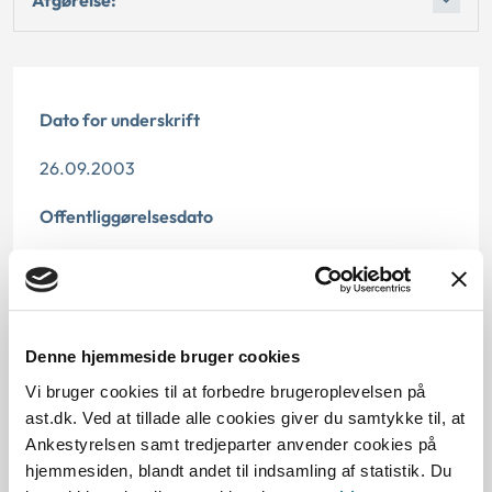
Dato for underskrift
26.09.2003
Offentliggørelsesdato
11.07.2013
Paragraf
Denne hjemmeside bruger cookies
§ 9c § 9a § 52
Vi bruger cookies til at forbedre brugeroplevelsen på
Journalnummer
ast.dk. Ved at tillade alle cookies giver du samtykke til, at
Ankestyrelsen samt tredjeparter anvender cookies på
3800004-03
hjemmesiden, blandt andet til indsamling af statistik. Du