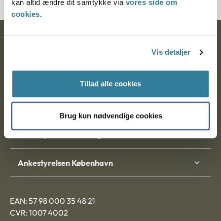
kan altid ændre dit samtykke via
vores side om
cookies
.
Ankestyrelsen
Vis detaljer
Postadresse:
Nytorv 7, 2. sal
Tillad alle cookies
9000 Aalborg
Brug kun nødvendige cookies
Ankestyrelsen Aalborg
Ankestyrelsen København
EAN: 57 98 000 35 48 21
CVR: 1007 4002