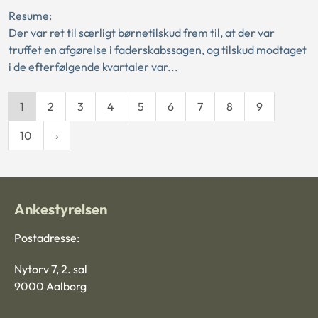
Resume:
Der var ret til særligt børnetilskud frem til, at der var
truffet en afgørelse i faderskabssagen, og tilskud modtaget
i de efterfølgende kvartaler var...
1
2
3
4
5
6
7
8
9
10
Ankestyrelsen
Postadresse:
Nytorv 7, 2. sal
9000 Aalborg