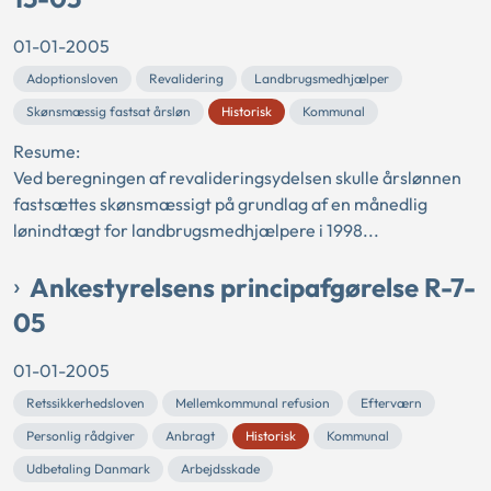
01-01-2005
Adoptionsloven
Revalidering
Landbrugsmedhjælper
Skønsmæssig fastsat årsløn
Historisk
Kommunal
Resume:
Ved beregningen af revalideringsydelsen skulle årslønnen
fastsættes skønsmæssigt på grundlag af en månedlig
lønindtægt for landbrugsmedhjælpere i 1998...
Ankestyrelsens principafgørelse R-7-
05
01-01-2005
Retssikkerhedsloven
Mellemkommunal refusion
Efterværn
Personlig rådgiver
Anbragt
Historisk
Kommunal
Udbetaling Danmark
Arbejdsskade