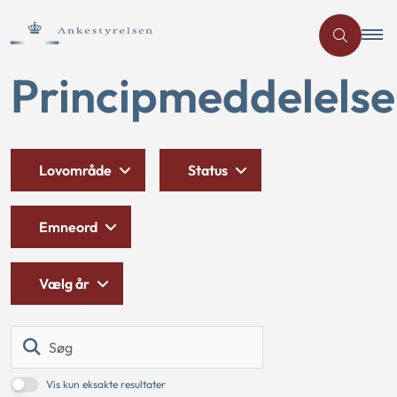
Principmeddelelse
Lovområde
Status
Emneord
Vælg år
Søg
Vis kun eksakte resultater