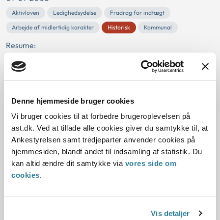
Aktivloven
Ledighedsydelse
Fradrag for indtægt
Arbejde af midlertidig karakter
Historisk
Kommunal
Resume:
Idet arbejdet var af midlertidig karakter, skulle fradrag i
ledighedsydelse foretages i forhold til den ugentlige
arbejdstid på 18 ½ time og ikke i fo...
Denne hjemmeside bruger cookies
Ankestyrelsens principafgørelse B-
Vi bruger cookies til at forbedre brugeroplevelsen på
6-05
ast.dk. Ved at tillade alle cookies giver du samtykke til, at
Ankestyrelsen samt tredjeparter anvender cookies på
01-01-2005
hjemmesiden, blandt andet til indsamling af statistik. Du
Børnetilskudsloven
Tilbagebetaling
Børnetilskud
Reelt enlig
kan altid ændre dit samtykke via
vores side om
Samlevende forsørger
Historisk
Udbetaling Danmark
cookies
.
Resume:
Modtageren af børnetilskud m.v. havde ikke været reelt
Vis detaljer
enlig i lovens forstand. Hun havde derfor pligt til at