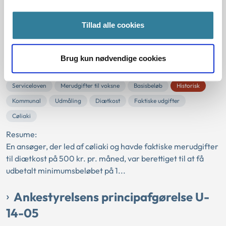
tilbagebetale de ydelser, som hun havde...
Tillad alle cookies
Ankestyrelsens principafgørelse C-
23-05
Brug kun nødvendige cookies
01-01-2005
Serviceloven
Merudgifter til voksne
Basisbeløb
Historisk
Kommunal
Udmåling
Diætkost
Faktiske udgifter
Cøliaki
Resume:
En ansøger, der led af cøliaki og havde faktiske merudgifter
til diætkost på 500 kr. pr. måned, var berettiget til at få
udbetalt minimumsbeløbet på 1...
Ankestyrelsens principafgørelse U-
14-05