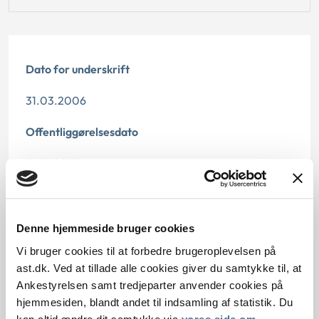
Dato for underskrift
31.03.2006
Offentliggørelsesdato
11.07.2013
Paragraf
§ 76 § 166 § 75c § 72 § 121 § 103a § 71 § 75f
Denne hjemmeside bruger cookies
Vi bruger cookies til at forbedre brugeroplevelsen på
Journalnummer
ast.dk. Ved at tillade alle cookies giver du samtykke til, at
Ankestyrelsen samt tredjeparter anvender cookies på
3500493-05
hjemmesiden, blandt andet til indsamling af statistik. Du