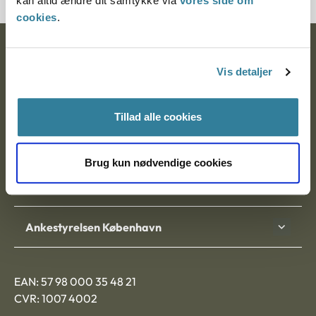
kan altid ændre dit samtykke via
vores side om
cookies
.
Ankestyrelsen
Vis detaljer
Postadresse:
Nytorv 7, 2. sal
Tillad alle cookies
9000 Aalborg
Brug kun nødvendige cookies
Ankestyrelsen Aalborg
Ankestyrelsen København
EAN: 57 98 000 35 48 21
CVR: 1007 4002