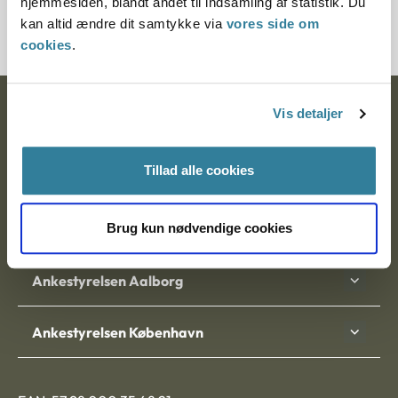
hjemmesiden, blandt andet til indsamling af statistik. Du
3500449-05
kan altid ændre dit samtykke via
vores side om
cookies
.
Ankestyrelsen
Vis detaljer
Postadresse:
Tillad alle cookies
Nytorv 7, 2. sal
9000 Aalborg
Brug kun nødvendige cookies
Ankestyrelsen Aalborg
Ankestyrelsen København