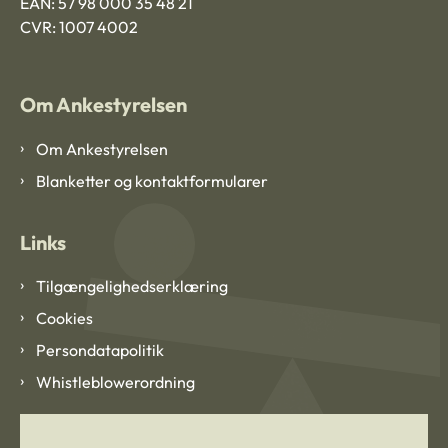
EAN: 57 98 000 35 48 21
CVR: 1007 4002
Om Ankestyrelsen
Om Ankestyrelsen
Blanketter og kontaktformularer
Links
Tilgængelighedserklæring
Cookies
Persondatapolitik
Whistleblowerordning