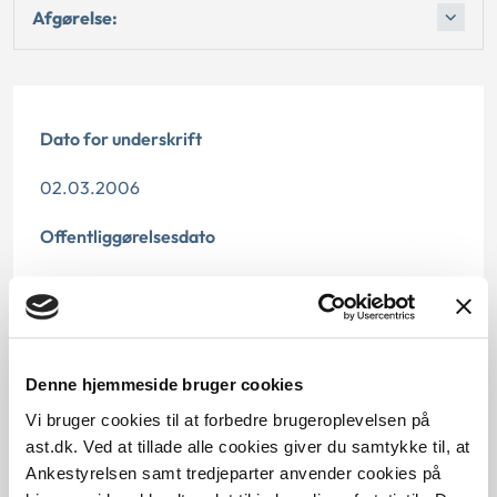
Afgørelse:
Dato for underskrift
02.03.2006
Offentliggørelsesdato
11.07.2013 Denne princpafgørelse er kasseret den 7.
juni 2018, da den ikke længere har vejledningsværdi.
Paragraf
Denne hjemmeside bruger cookies
§ 97 § 5 § 4 § 78 § 91 § 73
Vi bruger cookies til at forbedre brugeroplevelsen på
ast.dk. Ved at tillade alle cookies giver du samtykke til, at
Journalnummer
Ankestyrelsen samt tredjeparter anvender cookies på