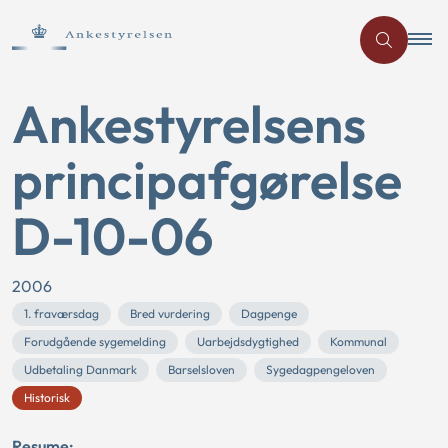
Ankestyrelsens
principafgørelse
D-10-06
2006
1. fraværsdag
Bred vurdering
Dagpenge
Forudgående sygemelding
Uarbejdsdygtighed
Kommunal
Udbetaling Danmark
Barselsloven
Sygedagpengeloven
Historisk
Resume: