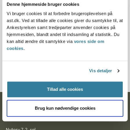
Denne hjemmeside bruger cookies
Denne principafgørelse er kasseret den 6. februar
Vi bruger cookies til at forbedre brugeroplevelsen på
2015, da den er erstattet af principafgørelse 3-15.
ast.dk. Ved at tillade alle cookies giver du samtykke til, at
Ankestyrelsen samt tredjeparter anvender cookies på
Paragraf
hjemmesiden, blandt andet til indsamling af statistik. Du
kan altid ændre dit samtykke via
vores side om
§ 26 § 5 § 7 § 54
cookies
.
Journalnummer
7000417-05
Vis detaljer
Tillad alle cookies
Ankestyrelsen
Brug kun nødvendige cookies
Postadresse:
Nytorv 7, 2. sal