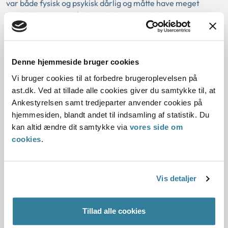
var både fysisk og psykisk dårlig og måtte have meget
hjælp, bl.a. støtte når hun gik. De øvrige beboere var
relativt selvhjulpne.
Ankestyrelsen fandt ikke, at tilskadekomne forud for
sygdomsdebut i 1994-95 havde haft rygbelastende
Denne hjemmeside bruger cookies
plejearbejde i tilstrækkeligt omfang og en tilstrækkelig
Vi bruger cookies til at forbedre brugeroplevelsen på
tidsmæssig udstrækning til at anse tilskadekomnes
ast.dk. Ved at tillade alle cookies giver du samtykke til, at
lænderygsygdom som udløst af arbejdet.
Ankestyrelsen samt tredjeparter anvender cookies på
hjemmesiden, blandt andet til indsamling af statistik. Du
Sag nr. 3 (j.nr. 1204514-06)
kan altid ændre dit samtykke via
vores side om
cookies
.
I sagen var anmeldt ryghvirvelforskydning og diskusprolaps
i lænden hos en 39-årig social- og sundhedshjælper som
erhvervssygdom. Tilskadekomne havde siden 1994
Vis detaljer
arbejdet med plejearbejde ved forskellige arbejdsgivere,
senest ved et ældrecenter. Tilskadekomne havde i årene
1995, 1996, og fra 1999 til 2004 haft beskæftigelse over 8
Tillad alle cookies
måneder om året, mens hun i 1994, 1997 og 1998 kun havde