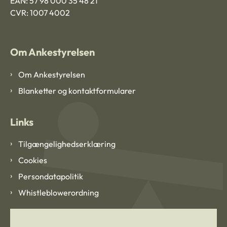
EAN: 57 98 000 35 48 21
CVR: 1007 4002
Om Ankestyrelsen
Om Ankestyrelsen
Blanketter og kontaktformularer
Links
Tilgængelighedserklæring
Cookies
Persondatapolitik
Whistleblowerordning