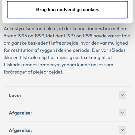
været beskæftiget nogle måneder om året. Tilskadekomne
oplyste at hun havde foretaget ca. 50 personforflytninger
Brug kun nødvendige cookies
og løft dagligt.
Ankestyrelsen fandt ikke, at der kunne dannes bro mellem
årene 1996 og 1999, idet der i 1997 og 1998 havde været tale
om ganske beskedent løftearbejde, hvor der var mulighed
for restitution af ryggen i denne periode. Der var således
ikke en tilstrækkelig tidsmæssig udstrækning til, at
tilskadekomnes lænderygsygdom kunne anses som
forårsaget af plejearbejdet.
Love:
Afgørelse:
Afgørelse: