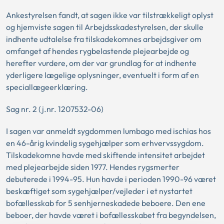
Ankestyrelsen fandt, at sagen ikke var tilstrækkeligt oplyst
og hjemviste sagen til Arbejdsskadestyrelsen, der skulle
indhente udtalelse fra tilskadekomnes arbejdsgiver om
omfanget af hendes rygbelastende plejearbejde og
herefter vurdere, om der var grundlag for at indhente
yderligere lægelige oplysninger, eventuelt i form af en
speciallægeerklæring.
Sag nr. 2 (j.nr. 1207532-06)
I sagen var anmeldt sygdommen lumbago med ischias hos
en 46-årig kvindelig sygehjælper som erhvervssygdom.
Tilskadekomne havde med skiftende intensitet arbejdet
med plejearbejde siden 1977. Hendes rygsmerter
debuterede i 1994-95. Hun havde i perioden 1990-96 været
beskæftiget som sygehjælper/vejleder i et nystartet
bofællesskab for 5 senhjerneskadede beboere. Den ene
beboer, der havde været i bofællesskabet fra begyndelsen,