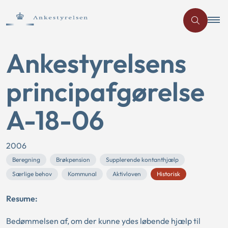
Ankestyrelsens
principafgørelse
A-18-06
2006
Beregning
Brøkpension
Supplerende kontanthjælp
Særlige behov
Kommunal
Aktivloven
Historisk
Resume:
Bedømmelsen af, om der kunne ydes løbende hjælp til