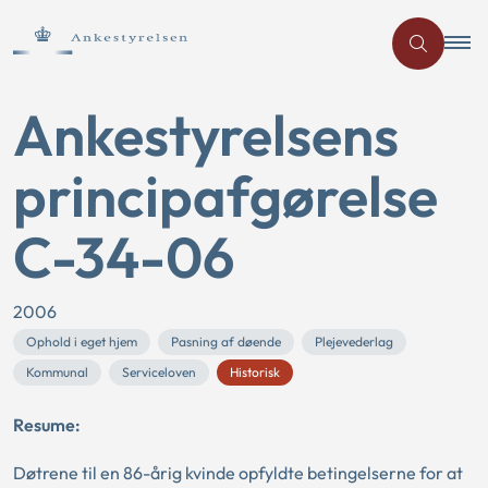
Ankestyrelsens
principafgørelse
C-34-06
2006
Ophold i eget hjem
Pasning af døende
Plejevederlag
Kommunal
Serviceloven
Historisk
Resume:
Døtrene til en 86-årig kvinde opfyldte betingelserne for at