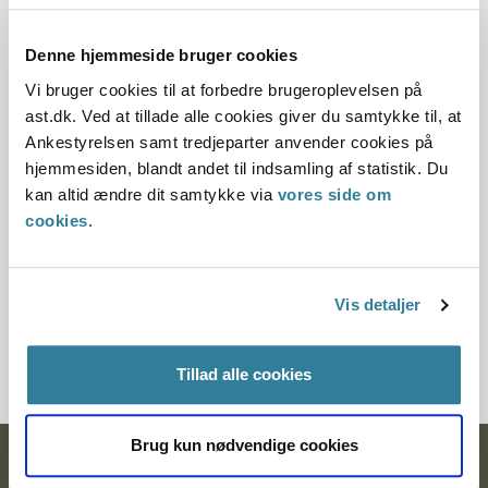
23.08.2006
Offentliggørelsesdato
Denne hjemmeside bruger cookies
Vi bruger cookies til at forbedre brugeroplevelsen på
11.07.2013 Denne principafgørelse er kasseret den
ast.dk. Ved at tillade alle cookies giver du samtykke til, at
12. december 2018, da den er erstattet af
Ankestyrelsen samt tredjeparter anvender cookies på
principafgørelse 56-18.
hjemmesiden, blandt andet til indsamling af statistik. Du
kan altid ændre dit samtykke via
vores side om
Paragraf
cookies
.
§ 104 § 119
Journalnummer
Vis detaljer
3500261-06
Tillad alle cookies
Brug kun nødvendige cookies
Ankestyrelsen