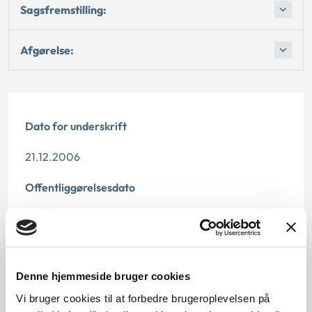
Sagsfremstilling:
Afgørelse:
Dato for underskrift
21.12.2006
Offentliggørelsesdato
11.07.2013
Denne principafgørelse er kasseret den 4. juli 2018,
da den ikke længere har vejledningsværdi.
Denne hjemmeside bruger cookies
Paragraf
Vi bruger cookies til at forbedre brugeroplevelsen på