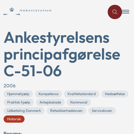
Ankestyrelsens
principafgørelse
C-51-06
2006
Hjemmehjælp
Kompetence
Kvalitetsstandard
Nedsættelse
Praktisk hjælp
Arbejdsskade
Kommunal
Udbetaling Danmark
Retssikkerhedsloven
Serviceloven
Historisk
Resume: