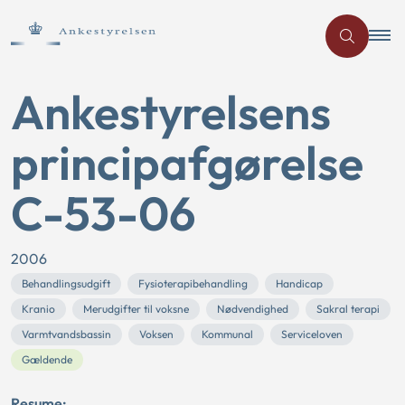
Ankestyrelsens
principafgørelse
C-53-06
2006
Behandlingsudgift
Fysioterapibehandling
Handicap
Kranio
Merudgifter til voksne
Nødvendighed
Sakral terapi
Varmtvandsbassin
Voksen
Kommunal
Serviceloven
Gældende
Resume: