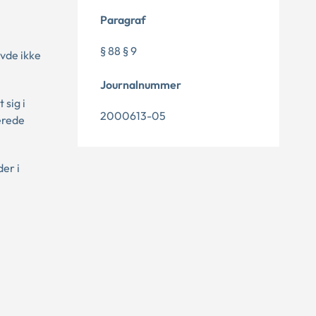
Paragraf
§ 88 § 9
avde ikke
Journalnummer
sig i
2000613-05
lerede
er i