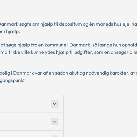
il Danmark søgte om hjælp til depositum og én måneds husleje, h
 om hjælp.
at søge hjælp fra en kommune i Danmark, så længe hun opholdt 
rmalt ikke ville kunne ydes hjælp til udgifter, som en ansøger al
bolig i Danmark var af en sådan akut og nødvendig karakter, at d
dgangspunkt.