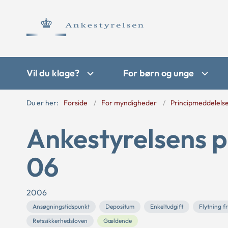
Vil du klage?
For børn og unge
Du er her:
Forside
For myndigheder
Principmeddelels
Ankestyrelsens p
06
2006
Ansøgningstidspunkt
Depositum
Enkeltudgift
Flytning f
Retssikkerhedsloven
Gældende