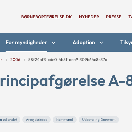
BØRNEBORTFØRELSE.DK
NYHEDER
PRESSE
T
For myndigheder
Adoption
Tilsy
er
2006
58f24bf3-cdc0-4b5f-aca9-309b64c8c37d
rincipafgørelse A-
ra udlandet
Arbejdsskade
Kommunal
Udbetaling Danmark