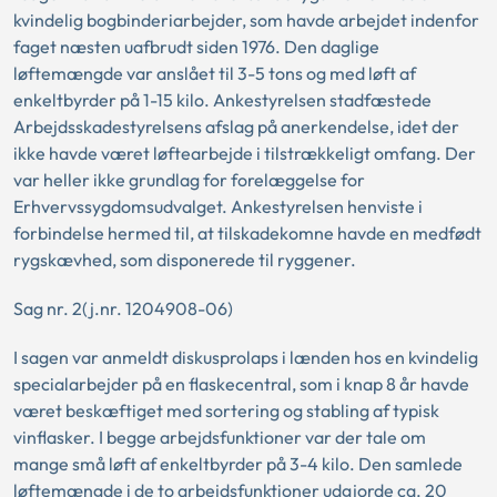
kvindelig bogbinderiarbejder, som havde arbejdet indenfor
faget næsten uafbrudt siden 1976. Den daglige
løftemængde var anslået til 3-5 tons og med løft af
enkeltbyrder på 1-15 kilo. Ankestyrelsen stadfæstede
Arbejdsskadestyrelsens afslag på anerkendelse, idet der
ikke havde været løftearbejde i tilstrækkeligt omfang. Der
var heller ikke grundlag for forelæggelse for
Erhvervssygdomsudvalget. Ankestyrelsen henviste i
forbindelse hermed til, at tilskadekomne havde en medfødt
rygskævhed, som disponerede til ryggener.
Sag nr. 2(j.nr. 1204908-06)
I sagen var anmeldt diskusprolaps i lænden hos en kvindelig
specialarbejder på en flaskecentral, som i knap 8 år havde
været beskæftiget med sortering og stabling af typisk
vinflasker. I begge arbejdsfunktioner var der tale om
mange små løft af enkeltbyrder på 3-4 kilo. Den samlede
løftemængde i de to arbejdsfunktioner udgjorde ca. 20