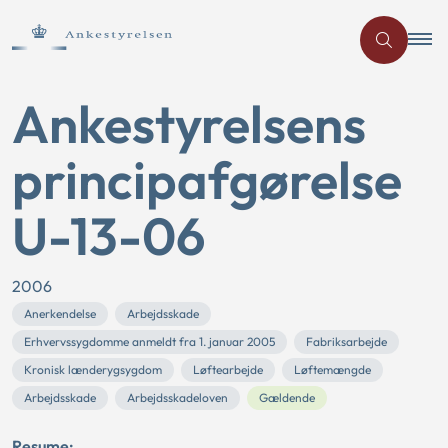
Ankestyrelsens
principafgørelse
U-13-06
2006
Anerkendelse
Arbejdsskade
Erhvervssygdomme anmeldt fra 1. januar 2005
Fabriksarbejde
Kronisk lænderygsygdom
Løftearbejde
Løftemængde
Arbejdsskade
Arbejdsskadeloven
Gældende
Resume: