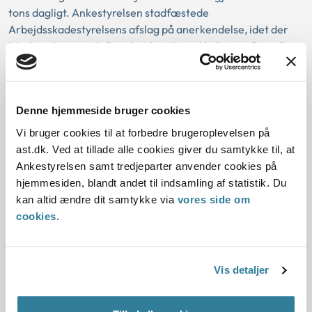
tons dagligt. Ankestyrelsen stadfæstede
Arbejdsskadestyrelsens afslag på anerkendelse, idet der
ikke havde været løftearbejde i tilstrækkeligt omfang. Der
blev lagt vægt på størrelsen af de enkelte byrder.
Sag nr. 3 (j.nr. 1206428-06)
Denne hjemmeside bruger cookies
I sagen var anmeldt mulig discusprolaps i lænden hos en
Vi bruger cookies til at forbedre brugeroplevelsen på
kvindelig maskinoperatør på en plastfabrik, som i ca. 7 år
ast.dk. Ved at tillade alle cookies giver du samtykke til, at
havde været beskæftiget med pakning af papkasser. Hver
Ankestyrelsen samt tredjeparter anvender cookies på
papkasse vejede mellem 10-16 kg. Hun løftede 2,5 tons om
hjemmesiden, blandt andet til indsamling af statistik. Du
dagen. Ankestyrelsen stadfæstede Arbejdsskadestyrelsens
kan altid ændre dit samtykke via
vores side om
afslag på anerkendelse, idet der ikke havde været
cookies
.
løftearbejde i tilstrækkeligt omfang.
Sag nr. 4 (j.nr. 1206821-06)
Vis detaljer
I sagen var anmeldt kroniske lænderygsmerter hos en
kvindelig fiskeindustriarbejder, som i årene 1969-1971, 1978-