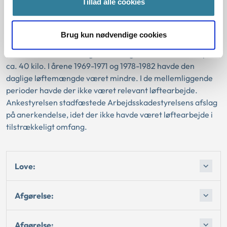
Tillad alle cookies
1982 og 1987-1997 havde arbejdet med renskæring,
filetering og saltning af fisk. I årene 1987-1997, hvoraf der
havde været en del sygemeldinger i 1996/1997, havde den
Brug kun nødvendige cookies
daglige løftemængde været på 4-8 ton, og enkeltløftene af
fisk havde været fra nogle få kilo og i enkelte tilfælde op til
ca. 40 kilo. I årene 1969-1971 og 1978-1982 havde den
daglige løftemængde været mindre. I de mellemliggende
perioder havde der ikke været relevant løftearbejde.
Ankestyrelsen stadfæstede Arbejdsskadestyrelsens afslag
på anerkendelse, idet der ikke havde været løftearbejde i
tilstrækkeligt omfang.
Love:
Afgørelse:
Afgørelse: