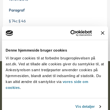
Paragraf
§ 74c § 46
Journalnummer
2000503-05
Denne hjemmeside bruger cookies
Vi bruger cookies til at forbedre brugeroplevelsen på
ast.dk. Ved at tillade alle cookies giver du samtykke til, at
Ankestyrelsen samt tredjeparter anvender cookies på
Ankestyrelsen
hjemmesiden, blandt andet til indsamling af statistik. Du
kan altid ændre dit samtykke via
vores side om
Postadresse:
cookies
.
Nytorv 7, 2. sal
9000 Aalborg
Vis detaljer