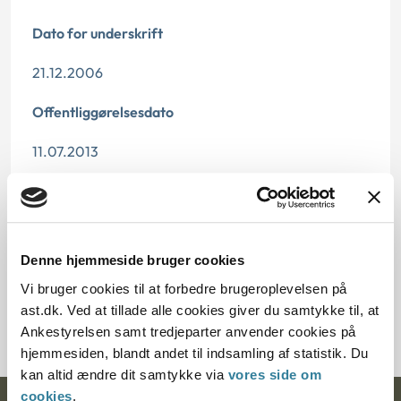
Dato for underskrift
21.12.2006
Offentliggørelsesdato
11.07.2013
Paragraf
§ 29 § 7 § 28 § 42 § 29t
Denne hjemmeside bruger cookies
Journalnummer
Vi bruger cookies til at forbedre brugeroplevelsen på
ast.dk. Ved at tillade alle cookies giver du samtykke til, at
3500478-06
Ankestyrelsen samt tredjeparter anvender cookies på
hjemmesiden, blandt andet til indsamling af statistik. Du
kan altid ændre dit samtykke via
vores side om
cookies
.