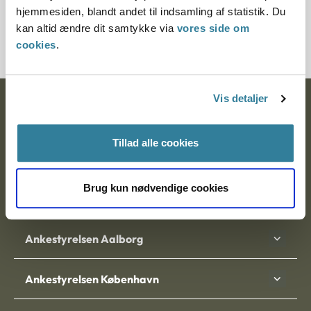
hjemmesiden, blandt andet til indsamling af statistik. Du
4000478-06
kan altid ændre dit samtykke via
vores side om
cookies
.
Vis detaljer
Ankestyrelsen
Postadresse:
Tillad alle cookies
Nytorv 7, 2. sal
9000 Aalborg
Brug kun nødvendige cookies
Ankestyrelsen Aalborg
Ankestyrelsen København