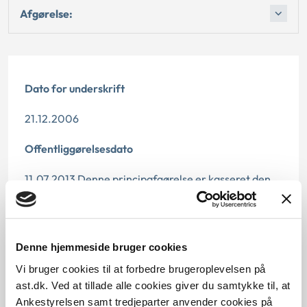
Afgørelse:
Dato for underskrift
21.12.2006
Offentliggørelsesdato
11.07.2013 Denne principafgørelse er kasseret den
20. november 2019, da den er erstattet af
principmeddelelse 77-19.
Paragraf
Denne hjemmeside bruger cookies
Vi bruger cookies til at forbedre brugeroplevelsen på
§ 39 § 42 § 42 § 58
ast.dk. Ved at tillade alle cookies giver du samtykke til, at
Ankestyrelsen samt tredjeparter anvender cookies på
Journalnummer