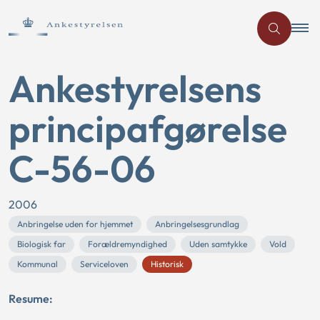
Ankestyrelsens
principafgørelse
C-56-06
2006
Anbringelse uden for hjemmet
Anbringelsesgrundlag
Biologisk far
Forældremyndighed
Uden samtykke
Vold
Kommunal
Serviceloven
Historisk
Resume: