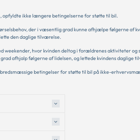
, opfyldte ikke længere betingelserne for støtte til bil.
kørselsbehov, der i væsentlig grad kunne afhjælpe følgerne af k
ette den daglige tilværelse.
ed weekender, hvor kvinden deltog i forældrenes aktiviteter og 
rad afhjalp følgerne af lidelsen, og lettede kvindens daglige ti
elbredsmæssige betingelser for støtte til bil på ikke-erhvervsmæ