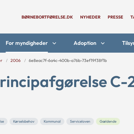
BØRNEBORTFØRELSE.DK
NYHEDER
PRESSE
T
For myndigheder
Adoption
Tilsy
er
2006
6e8eac7f-6a4c-400b-a76b-73ef19f38f1b
rincipafgørelse C-
lse
Kørselsbehov
Kommunal
Serviceloven
Gældende