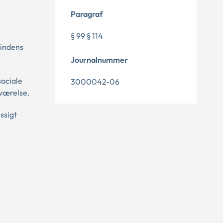
Paragraf
§ 99 § 114
vindens
Journalnummer
sociale
3000042-06
lværelse.
ssigt