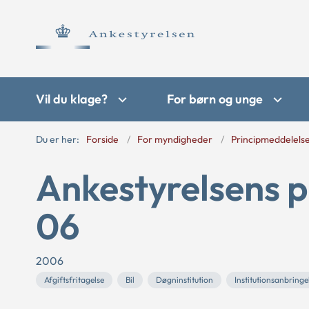
Vil du klage?
For børn og unge
Du er her:
Forside
For myndigheder
Principmeddelels
Ankestyrelsens p
06
2006
Afgiftsfritagelse
Bil
Døgninstitution
Institutionsanbringe