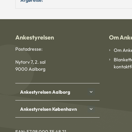
Ankestyrelsen
Om Anke
Postadresse:
Om Anke
Blankett
Nytorv 7, 2. sal
kontakt
9000 Aalborg
Ankestyrelsen Aalborg
Ankestyrelsen København
EAN: 57 98 000 35 48 21