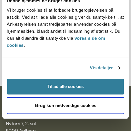
Denne hjemmeside bruger cookies
Denne principafgørelse er kasseret den 2. juli 2019,
Vi bruger cookies til at forbedre brugeroplevelsen på
da der er kommet nye regler på området.
ast.dk. Ved at tillade alle cookies giver du samtykke til, at
Ankestyrelsen samt tredjeparter anvender cookies på
Paragraf
hjemmesiden, blandt andet til indsamling af statistik. Du
§ 76 § 63 § 7 § 46 § 51
kan altid ændre dit samtykke via
vores side om
cookies
.
Journalnummer
2000339-06
Vis detaljer
Tillad alle cookies
Ankestyrelsen
Brug kun nødvendige cookies
Postadresse:
Nytorv 7, 2. sal
9000 Aalborg