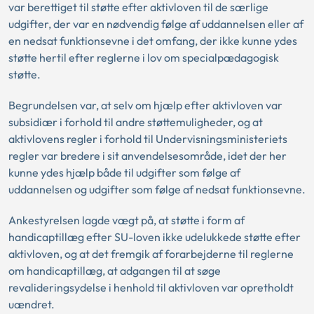
var berettiget til støtte efter aktivloven til de særlige
udgifter, der var en nødvendig følge af uddannelsen eller af
en nedsat funktionsevne i det omfang, der ikke kunne ydes
støtte hertil efter reglerne i lov om specialpædagogisk
støtte.
Begrundelsen var, at selv om hjælp efter aktivloven var
subsidiær i forhold til andre støttemuligheder, og at
aktivlovens regler i forhold til Undervisningsministeriets
regler var bredere i sit anvendelsesområde, idet der her
kunne ydes hjælp både til udgifter som følge af
uddannelsen og udgifter som følge af nedsat funktionsevne.
Ankestyrelsen lagde vægt på, at støtte i form af
handicaptillæg efter SU-loven ikke udelukkede støtte efter
aktivloven, og at det fremgik af forarbejderne til reglerne
om handicaptillæg, at adgangen til at søge
revalideringsydelse i henhold til aktivloven var opretholdt
uændret.